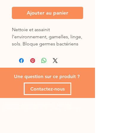
Ajouter au panier
Nettoie et assainit 
l’environnement, gamelles, linge, 
sols. Bloque germes bactériens 
sur les surfaces, levures, 
champignons, micro-levures, 
algues. Détruit les moisissures. 
Action antiseptique remarquable. 
Une question sur ce produit ?
Peut-être utilisé en présence des 
animaux et des enfants. Norme 
Contactez-nous
alimentaire. Parfum Lavande.

Politique de confidentialité
-
Contact
-
Composition: Ammonium 
Conditions générales de vente
-
Livraison
quaternaire, HE.

50 ml