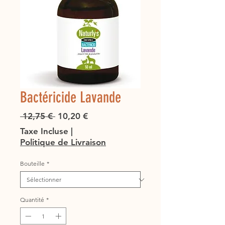
Bactéricide Lavande
Prix
Prix
 12,75 € 
10,20 €
original
promotionnel
Taxe Incluse
|
Politique de Livraison
Bouteille
*
Quantité
*