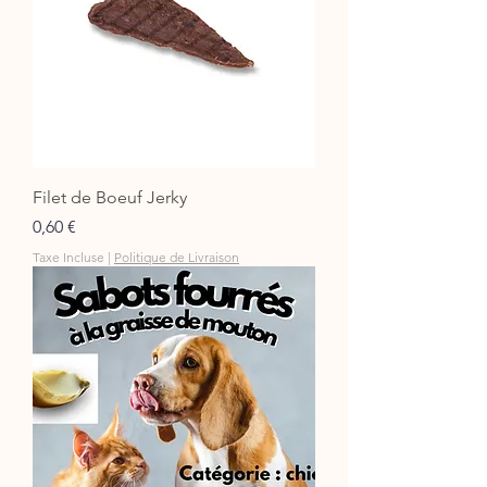
Filet de Boeuf Jerky
Prix
0,60 €
Taxe Incluse
|
Politique de Livraison