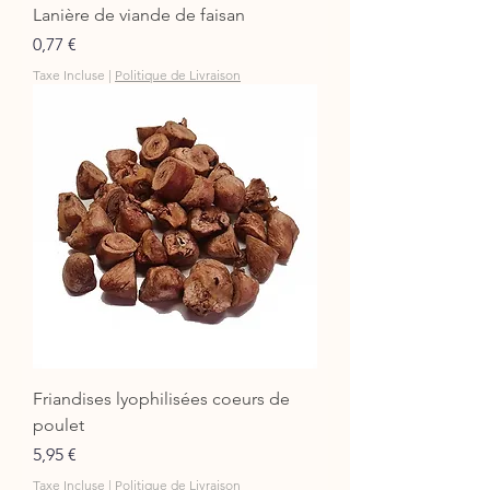
Lanière de viande de faisan
Prix
0,77 €
Taxe Incluse
|
Politique de Livraison
Friandises lyophilisées coeurs de
poulet
Prix
5,95 €
Taxe Incluse
|
Politique de Livraison