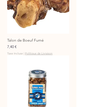
Talon de Boeuf Fumé
Prix
7,40 €
Taxe Incluse
|
Politique de Livraison