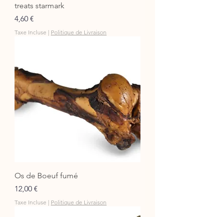
treats starmark
Prix
4,60 €
Taxe Incluse
|
Politique de Livraison
Os de Boeuf fumé
Prix
12,00 €
Taxe Incluse
|
Politique de Livraison