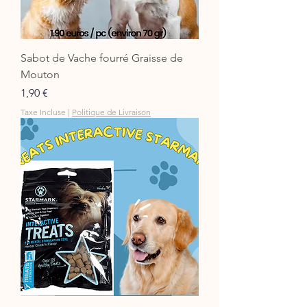
Sabot de Vache fourré Graisse de
Mouton
Prix
1,90 €
Taxe Incluse
|
Politique de Livraison