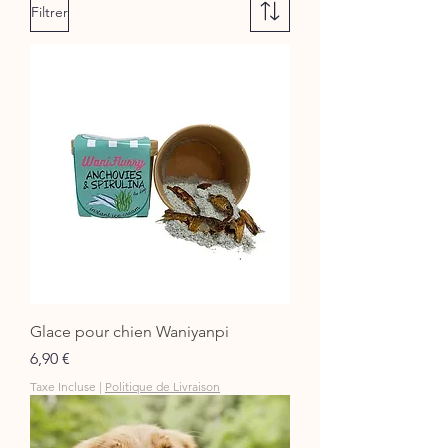
Filtrer
Glace pour chien Waniyanpi
Prix
6,90 €
Taxe Incluse
|
Politique de Livraison