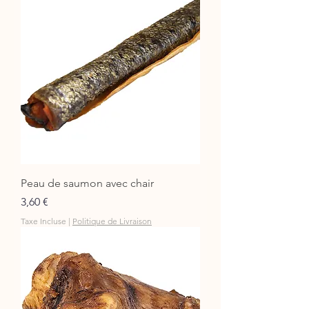
Peau de saumon avec chair
Prix
3,60 €
Taxe Incluse
|
Politique de Livraison