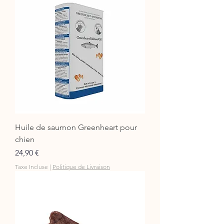
Huile de saumon Greenheart pour
chien
Prix
24,90 €
Taxe Incluse
|
Politique de Livraison