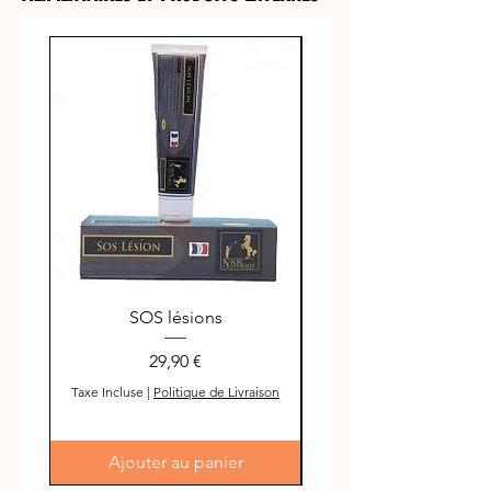
SOS lésions
Prix
29,90 €
Taxe Incluse
|
Politique de Livraison
Taxe Incluse
Ajouter au panier