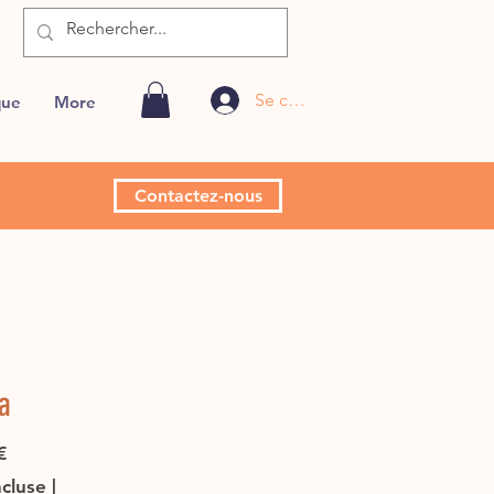
Se connecter
que
More
Contactez-nous
a
Prix
€
ncluse
|