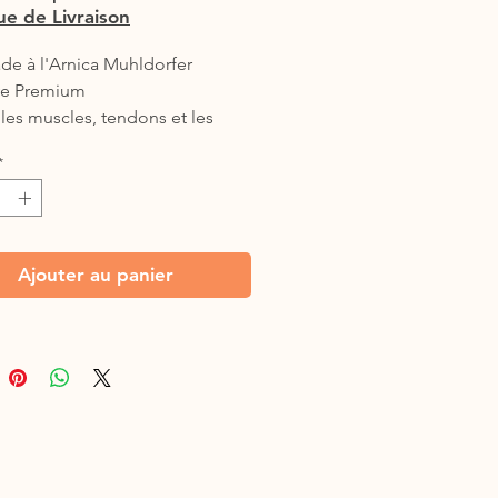
que de Livraison
e à l'Arnica Muhldorfer
ve Premium
les muscles, tendons et les
tions.
*
 500ml
alisant, rafraichissant.
l après un effort ou un coup.
xtrait d'Arnica
Ajouter au panier
 avec la peau
talise et soigne