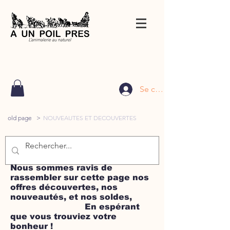
Se connecter
old page
>
NOUVEAUTES ET DECOUVERTES
Nous sommes ravis de
rassembler sur cette page nos
offres découvertes, nos
nouveautés, et nos soldes,
En espérant
que vous trouviez votre
bonheur !