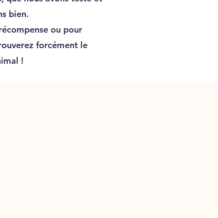
ns bien.
a récompense ou pour
trouverez forcément le
imal !