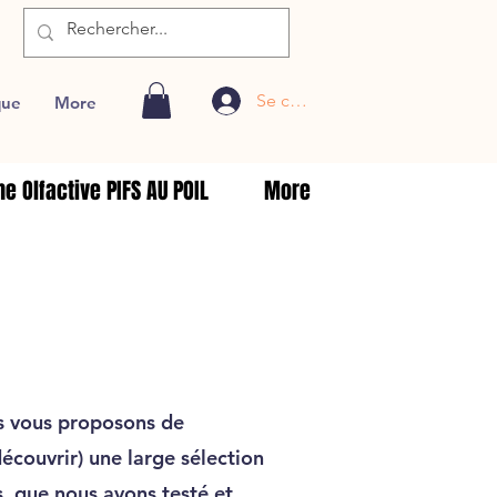
Se connecter
que
More
e Olfactive PIFS AU POIL
More
s vous proposons de
écouvrir) une large sélection
s, que nous avons testé et