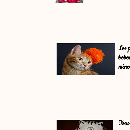
Les p
bobos
minou
Tous 