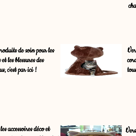
cha
roduits de soin pour les
Vers
 et les blessures des
cord
s, c'est par ici !
tous
les accessoires déco et
Vers