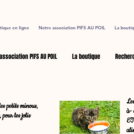
tique en ligne
Notre association PIFS AU POIL
La bouti
association PIFS AU POIL
La boutique
Recherc
Les
es petits minous,
à- 
 pour les jolis
ET 
ali