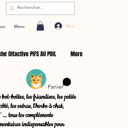
Se connecter
que
More
he Olfactive PIFS AU POIL
More
Panier
 boî-boîtes, les friandises, les petits
côté, les extras, l'herbe à chat,
... tous les compléments
mentaires indispensables pour