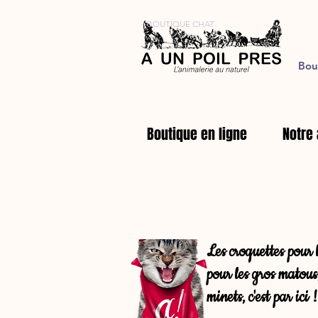
BOUTIQUE CHAT
Bou
Boutique en ligne
Notre 
Les croquettes pour l
pour les gros matous,
minets, c'est par ici !