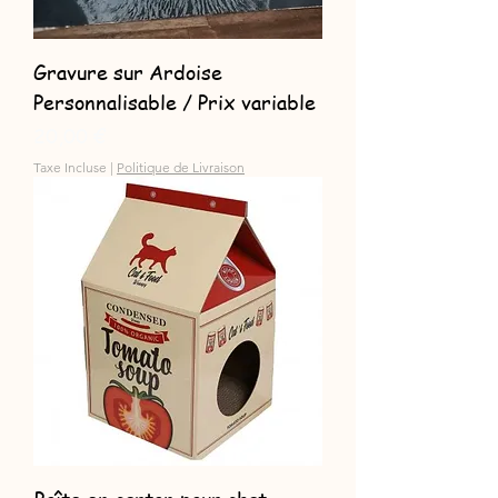
Gravure sur Ardoise
Personnalisable / Prix variable
Prix
20,00 €
Taxe Incluse
|
Politique de Livraison