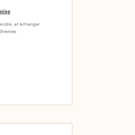
anine
endre, et échanger
diverses