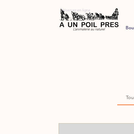
Réservez en ligne
Bou
Tou