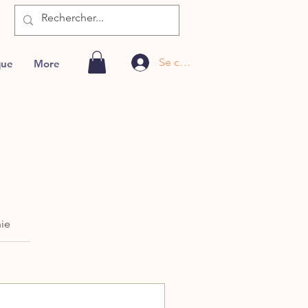
Se connecter
que
More
hie