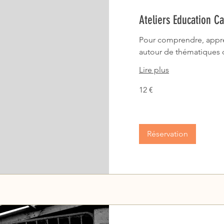
Ateliers Education C
Pour comprendre, appr
autour de thématiques 
Lire plus
12
12 €
euros
Réservation