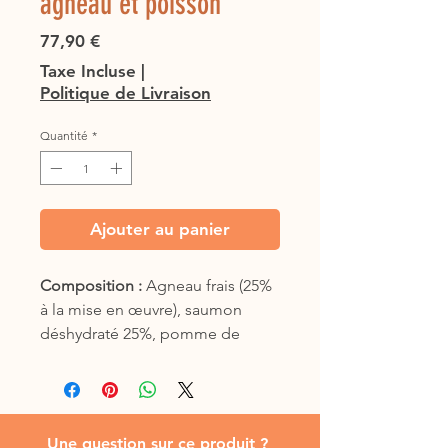
agneau et poisson
Prix
77,90 €
Taxe Incluse
|
Politique de Livraison
Quantité
*
Ajouter au panier
Composition :
Agneau frais (25%
à la mise en œuvre), saumon
déshydraté 25%, pomme de
terre, amidon de pois, graisse de
volaille, fèves, pois, graine de lin,
levure, pulpe de betterave
séchée, algues marines
Une question sur ce produit ?