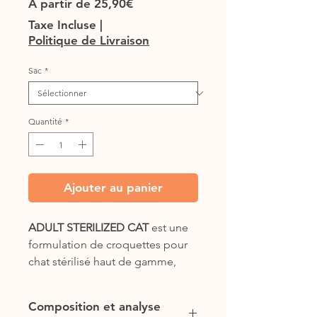
Prix
À partir de
25,90€
promotionnel
Taxe Incluse
|
Politique de Livraison
Sac
*
Quantité
*
Ajouter au panier
ADULT STERILIZED CAT
est une
formulation de croquettes pour
chat stérilisé haut de gamme,
sans céréales de la marque
WOLFOOD.
Composition et analyse
Pour les chats à partir de 10