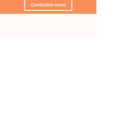
Contactez-nous
Politique de confidentialité
-
Contact
-
Conditions générales de vente
-
Livraison