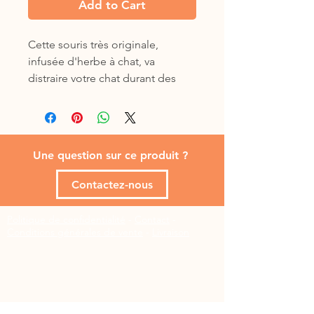
Add to Cart
Cette souris très originale,
infusée d'herbe à chat, va
distraire votre chat durant des
heures ! Léger et résistant pour
un jeu actif
Une question sur ce produit ?
Contactez-nous
Politique de confidentialité
-
Contact
-
Conditions générales de vente
-
Livraison