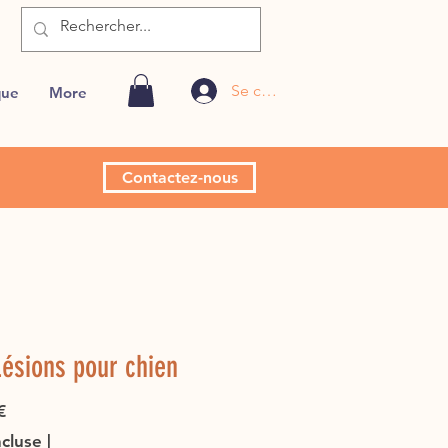
Se connecter
que
More
Contactez-nous
ésions pour chien
Prix
€
ncluse
|