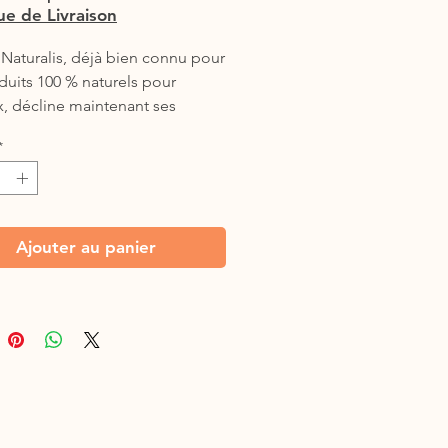
que de Livraison
Naturalis, déjà bien connu pour
duits 100 % naturels pour
, décline maintenant ses
s pour les chiens.
*
e favorise la réparation des
es. Aide à accélérer le processus
auration cutanée.
Ajouter au panier
50 ml