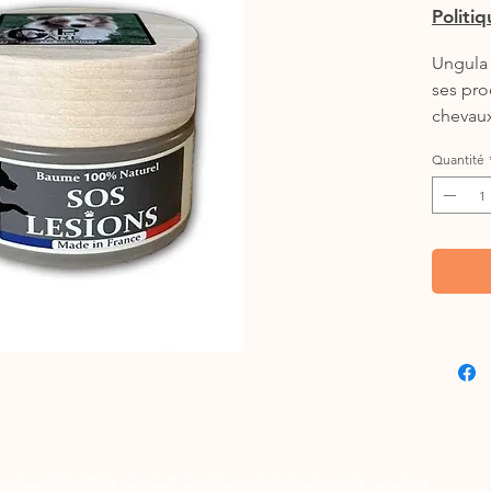
Politi
Ungula 
ses pro
chevaux
produit
Quantité
Ce baum
atteint
de rest
Pot de 
ue de confidentialité
-
Contact
-
Conditions générales de vente
-
Livraison