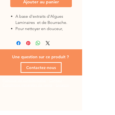
Ajouter au panier
A base d'extraits d'Algues
Laminaires et de Bourrache.
Pour nettoyer en douceur,
rafraîchir et hydrater le pelage.
Caractéristiques et avantages :
A base d'extraits d'Algues
Laminaires et de Bourrache,
Une question sur ce produit ?
Convient à toutes les races de
chiens et de chats,
Contactez-nous
Sans colorant,
Sans paraben,
Politique de confidentialité
-
Contact
-
Sans silicone,
Conditions générales de vente
-
Livraison
Certifié Ecosoin,
Sans rinçage,
200 ml.
Conseil d'utilisation :