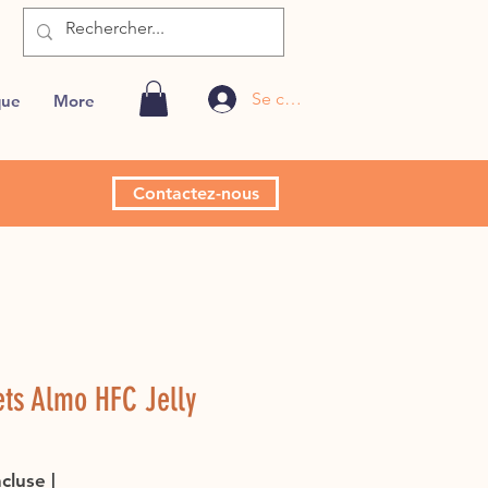
Se connecter
que
More
Contactez-nous
ts Almo HFC Jelly
Prix
ncluse
|