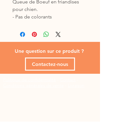
Queue de Boeuf en friandises
pour chien.
- Pas de colorants
- Pas de produits chimiques
- Aucun ajout
- Sans conservateur
- Sans sucre
Une question sur ce produit ?
- Sans gluten
- Assure la santé des dents et des
Contactez-nous
gencives
Politique de confidentialité
-
Contact
-
Provenance Europe
Conditions générales de vente
-
Livraison