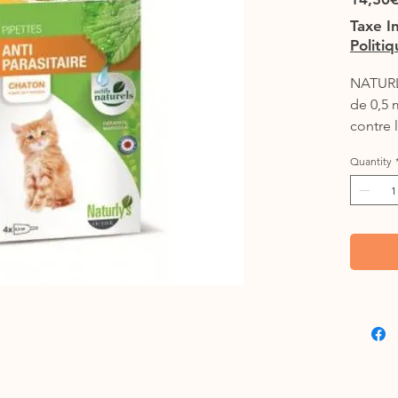
Taxe I
Politi
NATURLY
de 0,5 m
contre 
moustiq
Quantity
Origine 
Composi
Extrait*
Géranio
Émollie