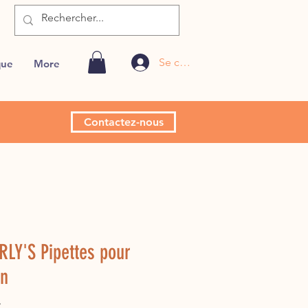
Se connecter
que
More
Contactez-nous
LY'S Pipettes pour
on
Price
€