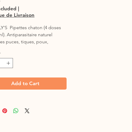
ncluded
|
que de Livraison
'S  Pipettes chaton (4 doses 
l). Antiparasitaire naturel 
les puces, tiques, poux, 
ues, phlébotomes, aoûtats.

*
: France

tion: Actif biocide: Margosa-
Add to Cart
 (2 g/L) CAS N° 84696-25-3, 
l* (7,5 g/L) CAS N° 106-24-1. 
nt.