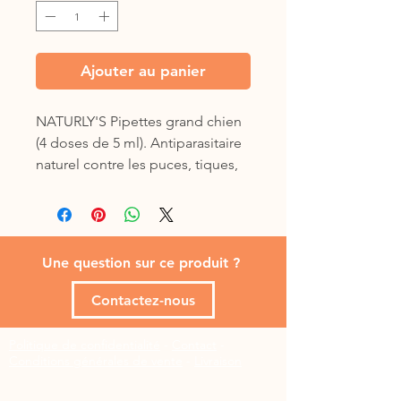
Ajouter au panier
NATURLY'S Pipettes grand chien 
(4 doses de 5 ml). Antiparasitaire 
naturel contre les puces, tiques, 
poux, moustiques, phlébotomes, 
aoûtats.

Composition: actif biocide: 
Une question sur ce produit ?
Margosa-Extrait* (10 g/L) CAS N° 
84696-25-3, Géraniol* (5 g/L) CAS 
Contactez-nous
N° 106-24-1, Pyrèthre-extrait 50 %* 
(1,5 g/CAS N° 8003-34-7. 
Politique de confidentialité
-
Contact
-
Émollient.
Conditions générales de vente
-
Livraison