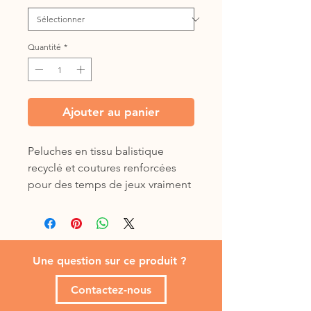
Quantité
*
Ajouter au panier
Peluches en tissu balistique
recyclé et coutures renforcées
pour des temps de jeux vraiment
rallongés.
Enfin une texture souple pour
que même les chiens
destructeurs puissent s'amuser !
Une question sur ce produit ?
Nous les préférons sans sifflet,
Contactez-nous
mais ils existent avec nous