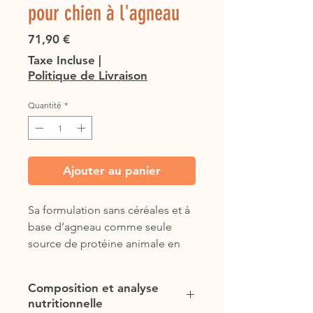
pour chien à l'agneau
Prix
71,90 €
Taxe Incluse
|
Politique de Livraison
Quantité
*
Ajouter au panier
Sa formulation sans céréales et à
base d’agneau comme seule
source de protéine animale en
fait une excellente alternative
pour distinguer allergies et
Composition et analyse
intolérances. Élaboré avec 50%
nutritionnelle
d’agneau frais qui apporte des