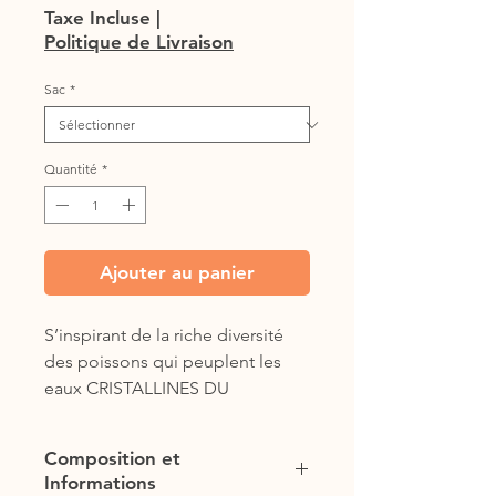
promotionnel
Taxe Incluse
|
Politique de Livraison
Sac
*
Quantité
*
Ajouter au panier
S’inspirant de la riche diversité 
des poissons qui peuplent les 
eaux CRISTALLINES DU 
CANADA, ORIJEN 6 FISH 
contient des poissons sauvages 
Composition et
d’eau douce et d’eau salée, 
Informations
pêchés et amenés à nos cuisines 