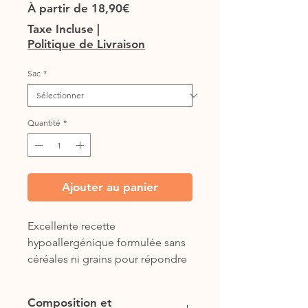
Prix
À partir de
18,90€
promotionnel
Taxe Incluse
|
Politique de Livraison
Sac
*
Quantité
*
Ajouter au panier
Excellente recette
hypoallergénique formulée sans
céréales ni grains pour répondre
aux besoins nutritionnels de
toutes les races à toutes les
Composition et