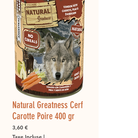
Natural Greatness Cerf
Carotte Poire 400 gr
Prix
3,60 €
Taxe Incluse
|