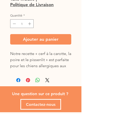
Politique de Livraison
Quantité
*
Ajouter au panier
Notre recette « cerf à la carotte, la
poire et le pissenlit » est parfaite
pour les chiens allergiques aux
protéines de viande utilisées
couramment.
Carottes : Riches en béta-
carotène, chargées de vitamine
Une question sur ce produit ?
A, vitamine C et vitamine K. Les
carottes offrent également des
Contactez-nous
niveaux élevés de potassium et