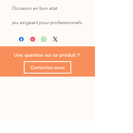
Occasion en bon état

jeu exigeant pour professionnels: 
le chien obtient sa récompense 
en appuyant sur la 
télécommande

le niveau de difficulté augmente 
Une question sur ce produit ?
en allongeant la distance entre le 
bouton d'ouverture et le 
Contactez-nous
récipient de nourriture, qui 
peuvent même par la suite être 
Politique de confidentialité
-
Contact
-
placés dans différentes pièces

Conditions générales de vente
-
Livraison
réservoir rotatif à l'intérieur du 
récipient avec ouverture réglable 
pour libérer les friandises

plastique

support supplémentaire pour 
augmenter la stabilité du bouton 