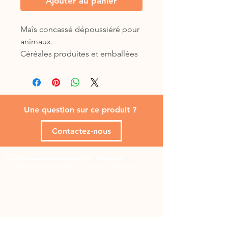
Ajouter au panier
Maîs concassé dépoussiéré pour
animaux.
Céréales produites et emballées
à la ferme.
Une question sur ce produit ?
Contactez-nous
Politique de confidentialité
-
Contact
-
Conditions générales de vente
-
Livraison