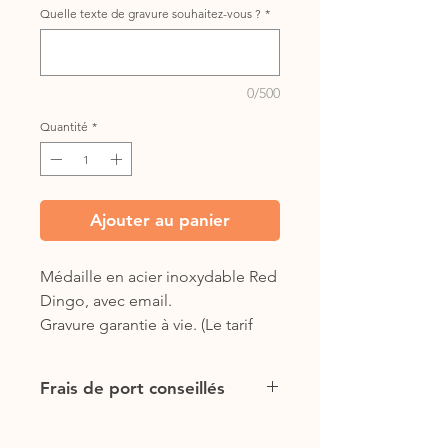
Quelle texte de gravure souhaitez-vous ?
*
0/500
Quantité
*
Ajouter au panier
Médaille en acier inoxydable Red
Dingo, avec email.
Gravure garantie à vie. (Le tarif
comprend la gravure et la
médaille)
Frais de port conseillés
(chats : prendre la plus petite
taille)
Frais de port gratuits !
3 lignes de gravure possibles