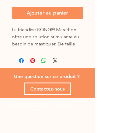
Ajouter au panier
La friandise KONG® Marathon
offre une solution stimulante au
besoin de mastiquer. De taille
parfaite pour les jouets en
caoutchouc Kong classic. Facile à
positionner, il suffit de l'enfoncer
puis de le tourner légèrement
Une question sur ce produit ?
Contactez-nous
Politique de confidentialité
-
Contact
-
Conditions générales de vente
-
Livraison