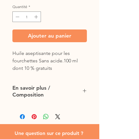
Quantité
*
Ajouter au panier
Huile aseptisante pour les 
fourchettes Sans acide.100 ml 
dont 10 % gratuits
En savoir plus /
Composition
Utilisation :
Premiers soins pour
lutter contre le pourrissement et
l’infection des fourchettes. Il est
spécialement recommandé
Une question sur ce produit ?
lorsque les fourchettes dégagent