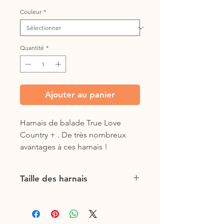
Couleur
*
Quantité
*
Ajouter au panier
Harnais de balade True Love
Country + . De très nombreux
avantages à ces harnais !
Le tour de bidounou est réglable,
tout comme le tour de cou. Si le
Taille des harnais
chien est sensible au passage de
harnais la boucle peut être retirée
Tour de poitrail
pour lui passer sereinement.
XS : 33-43 cm
Avec un emplacement pour
S : 43-52 cm