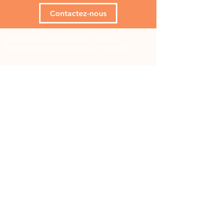
Contactez-nous
Politique de confidentialité
-
Contact
-
Conditions générales de vente
-
Livraison