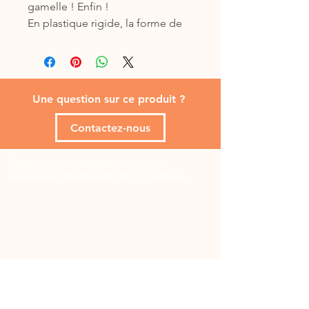
gamelle ! Enfin !
En plastique rigide, la forme de
labyrinthe permet de diminuer la
vitessse d'absorbtion du chien
(ou du chat).
Deux annexes pour cacher des
Une question sur ce produit ?
friandises et des croquettes.
Anneau anti-dérapant.
Contactez-nous
Dimensions 30 x 27 cm
Politique de confidentialité
-
Contact
-
Conditions générales de vente
-
Livraison