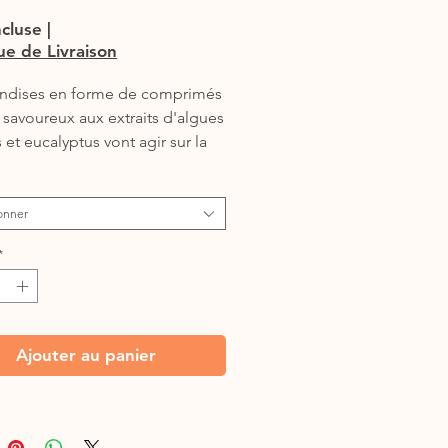
ncluse
|
que de Livraison
andises en forme de comprimés 
t savoureux aux extraits d'algues 
et eucalyptus vont agir sur la 
n, la peau et le pelage. Fini la 
e haleine! Sans gluten.

onner
*
r plus (.pdf)
Ajouter au panier