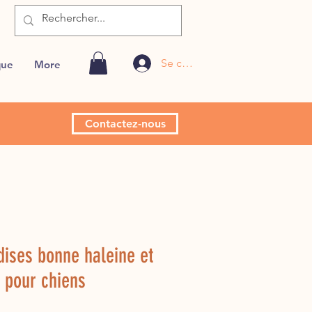
Se connecter
que
More
Contactez-nous
dises bonne haleine et
 pour chiens
Prix