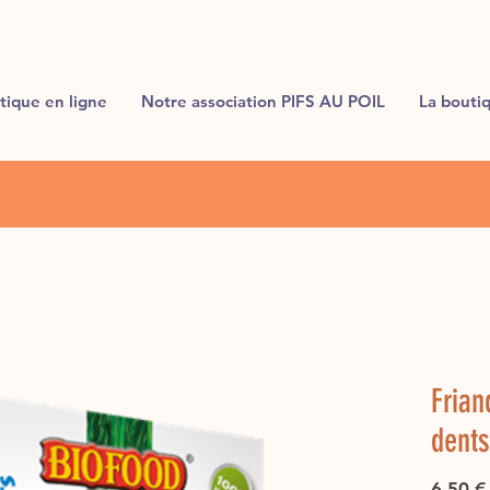
tique en ligne
Notre association PIFS AU POIL
La bouti
Frian
dents
6,50 €