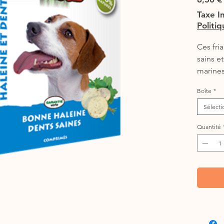
Taxe I
Politi
Ces fri
sains e
marines 
dentitio
Boîte
*
mauvais
Sélecti
Quantité
En savoi