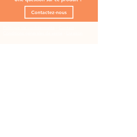
Contactez-nous
Politique de confidentialité
-
Contact
-
Conditions générales de vente
-
Livraison