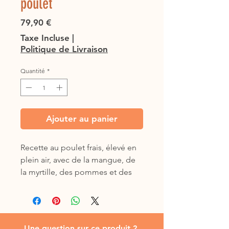
poulet
Prix
79,90 €
Taxe Incluse
|
Politique de Livraison
Quantité
*
Ajouter au panier
Recette au poulet frais, élevé en
plein air, avec de la mangue, de
la myrtille, des pommes et des
carottes
Sac de 12 kgs
Une question sur ce produit ?