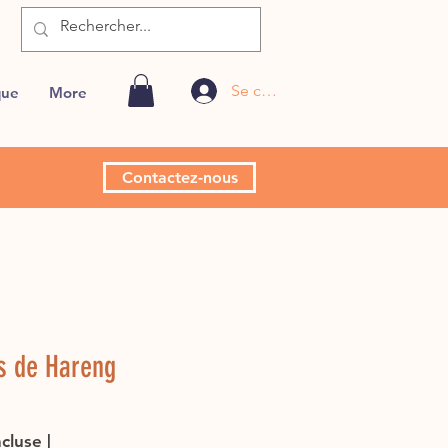
Se connecter
que
More
Contactez-nous
s de Hareng
Prix
ncluse
|