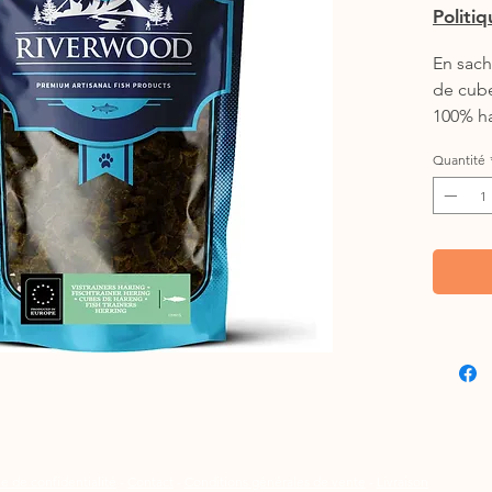
Politi
En sach
de cub
100% ha
Quantité
ue de confidentialité
-
Contact
-
Conditions générales de vente
-
Livraison