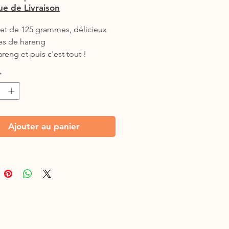
que de Livraison
et de 125 grammes, délicieux
es de hareng
reng et puis c'est tout !
*
Ajouter au panier