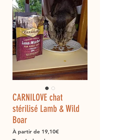
CARNILOVE chat
stérilisé Lamb & Wild
Boar
Prix
À partir de
19,10€
promotionnel