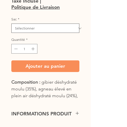
Taxe Incluse
|
Politique de Livraison
Sac
*
Quantité
*
Ajouter au panier
Composition :
gibier déshydraté
moulu (35%), agneau élevé en
plein air déshydraté moulu (24%),
pois jaunes (19%), graisse de
poulet (préservée avec de la
INFORMATIONS PRODUIT
Vitamine E, 6%), pommes
(4%), foie de poulet (3%),
Croquettes sans céréales pour