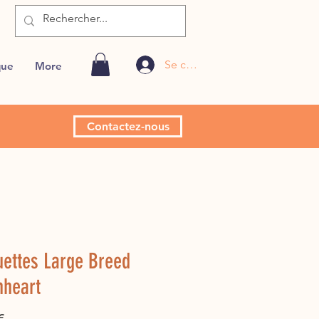
Se connecter
que
More
Contactez-nous
ettes Large Breed
nheart
Prix
€