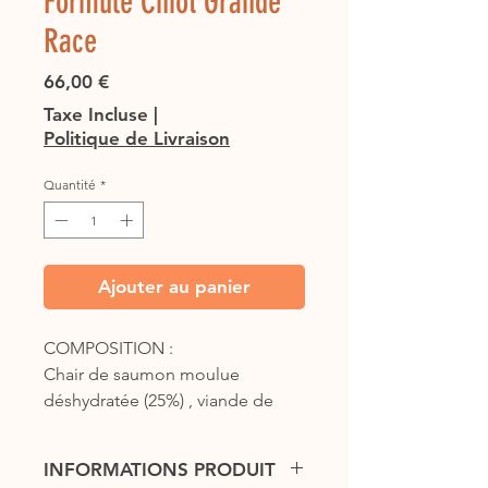
Formule Chiot Grande
Race
Prix
66,00 €
Taxe Incluse
|
Politique de Livraison
Quantité
*
Ajouter au panier
COMPOSITION : 
Chair de saumon moulue 
déshydratée (25%) , viande de 
dinde moulue déshydratée (20%), 
pois jaunes (18%), graisse de 
INFORMATIONS PRODUIT
poulet (conservée avec des 