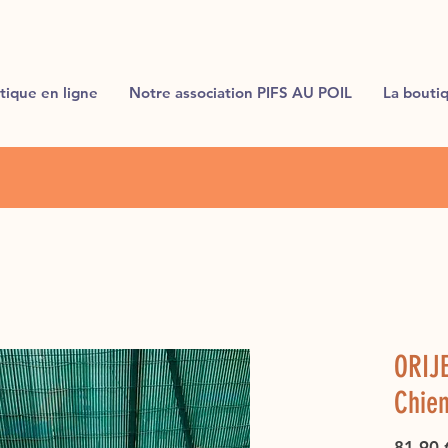
tique en ligne
Notre association PIFS AU POIL
La bouti
ORIJE
Chie
81,90 