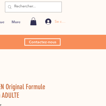
Se connecter
que
More
Contactez-nous
N Original Formule
n ADULTE
Prix
€