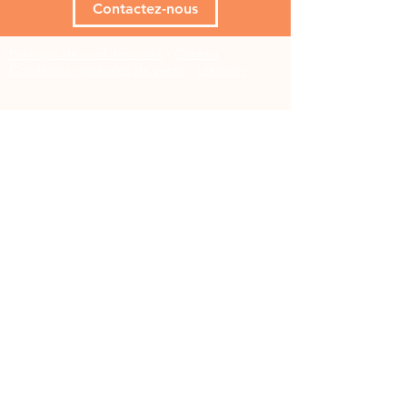
Contactez-nous
Politique de confidentialité
-
Contact
-
Conditions générales de vente
-
Livraison