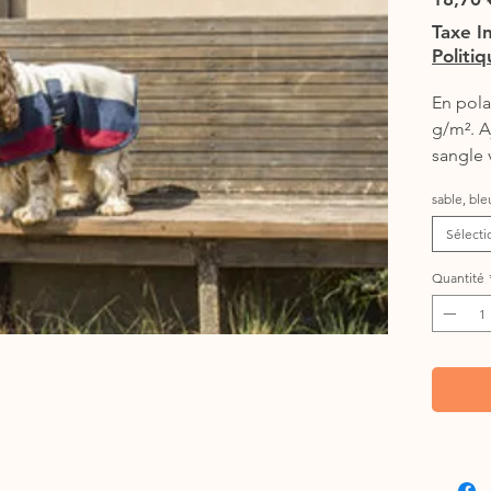
Taxe I
Politi
En pola
g/m². A
sangle 
boucle,
sable, bl
élastiq
métalli
Sélecti
La couv
Quantité