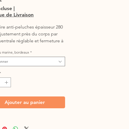
ncluse
|
que de Livraison
ire anti-peluches épaisseur 280 
justement près du corps par 
ventrale réglable et fermeture à 
 courroies de cuisses 
eu marine, bordeaux
*
uées. Fermeture par boucle 
que mâle/femelle au poitrail.

onner
erture pour tenir au chaud !
*
Ajouter au panier