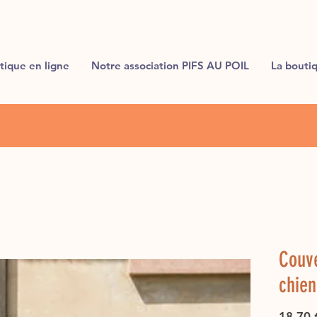
tique en ligne
Notre association PIFS AU POIL
La bouti
Couv
chien
18,70 