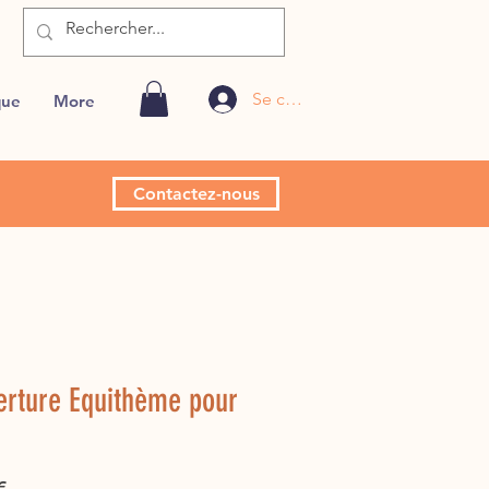
Se connecter
que
More
Contactez-nous
erture Equithème pour
Prix
€