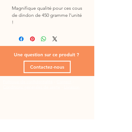
Magnifique qualité pour ces cous
de dindon de 450 gramme l’unité
!
Dimension : 25 à 30 cm
conditionnés en sac de 5 kgs
Aliment idéal pour os charnus
BARF
Une question sur ce produit ?
Produit congelé
Tarif pour 1 sachet de 5 kgs
Contactez-nous
Politique de confidentialité
-
Contact
-
Conditions générales de vente
-
Livraison