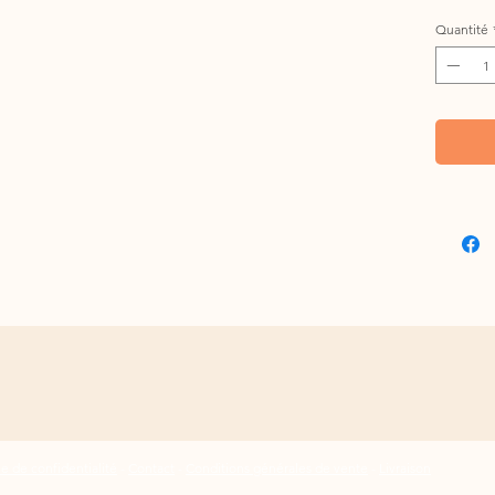
Quantité
ue de confidentialité
-
Contact
-
Conditions générales de vente
-
Livraison