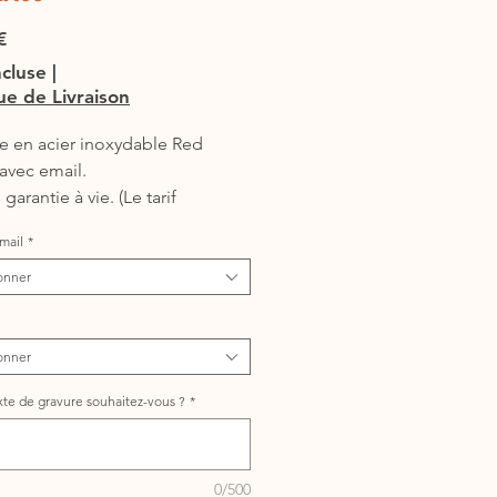
Prix
€
ncluse
|
que de Livraison
e en acier inoxydable Red
avec email.
garantie à vie. (Le tarif
d la gravure et la médaille)
mail
*
 prendre la plus petite taille)
s de gravure possibles (nom+ 2
onner
ones par exemple)
e sur la couleur ? Appelez-
onner
xte de gravure souhaitez-vous ?
*
0/500