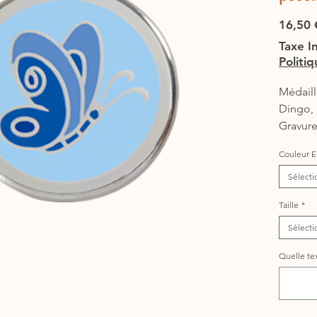
16,50 
Taxe I
Politi
Médaill
Dingo, 
Gravure 
compren
Couleur E
(chats :
3 ligne
Sélecti
téléph
Taille
*
Un dout
nous !
Sélecti
Quelle te