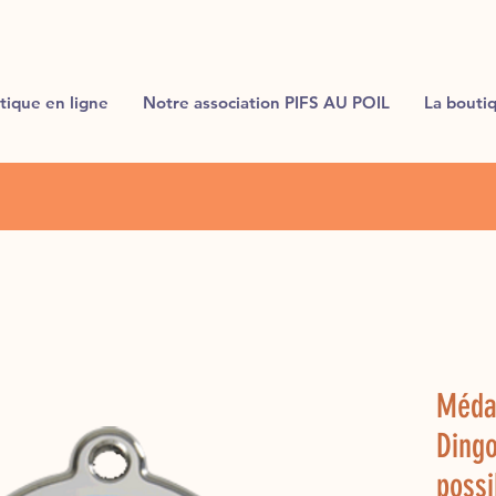
tique en ligne
Notre association PIFS AU POIL
La bouti
Médai
Dingo
possi