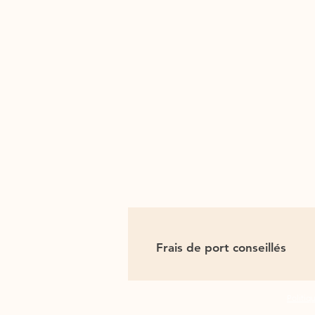
Frais de port conseillés
Frais de port gratuits !
Politiq