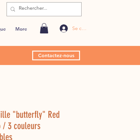
Se connecter
que
More
Contactez-nous
lle "butterfly" Red
 / 3 couleurs
bles