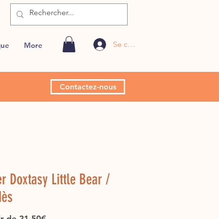
Se connecter
que
More
Contactez-nous
er Doxtasy Little Bear /
dès
Prix
ir de
21,50€