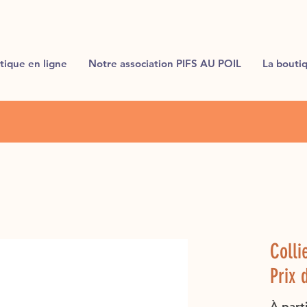
tique en ligne
Notre association PIFS AU POIL
La bouti
Colli
Prix 
À part