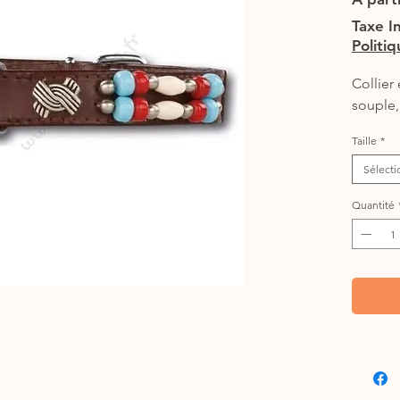
Taxe I
Politi
Collier 
souple,
Taille
*
Sélecti
Quantité