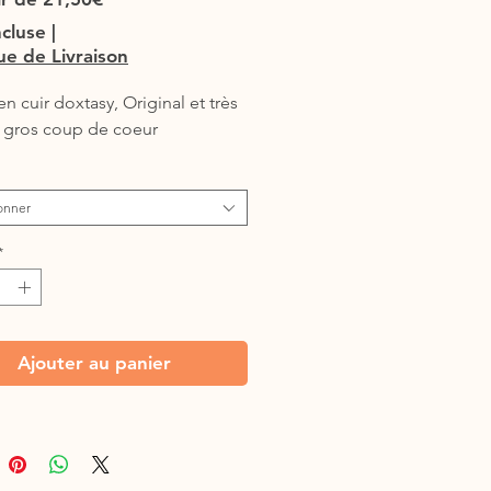
promotionnel
ncluse
|
que de Livraison
en cuir doxtasy, Original et très 
 gros coup de coeur
onner
*
Ajouter au panier