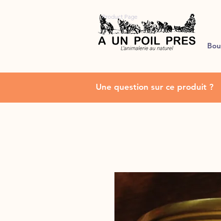
Product Page
Bou
Une question sur ce produit ?