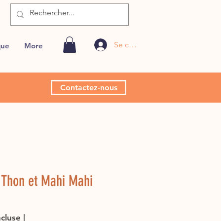
Se connecter
que
More
Contactez-nous
 Thon et Mahi Mahi
Prix
ncluse
|