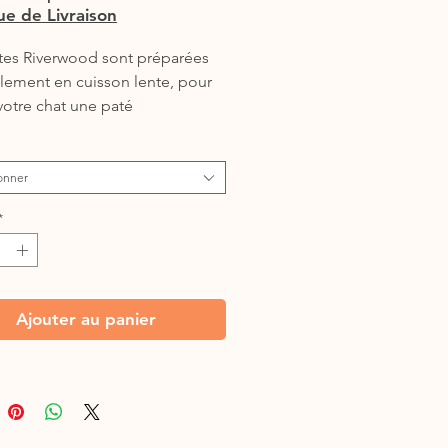
que de Livraison
tes Riverwood sont préparées
alement en cuisson lente, pour
 votre chat une paté
entaire savoureuse avec de la
aturel, sans colorant, ni
onner
ateur
*
Ajouter au panier