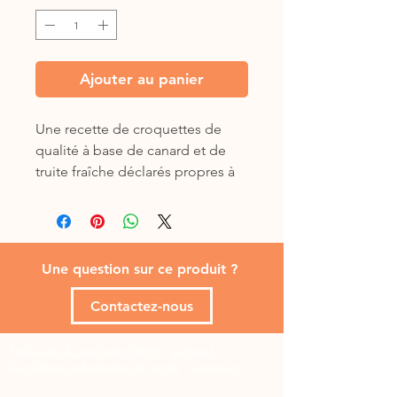
Ajouter au panier
Une recette de croquettes de
qualité à base de canard et de
truite fraîche déclarés propres à
la consommation humaine. Les
croquettes sans céréales Canard-
Truite sont idéales pour les
chiens sportifs. Croquette très
Une question sur ce produit ?
riche, c’est un excellent choix
pour les chiens vivant à l’extérieur
Contactez-nous
ou avec une activité physique
régulière, qui favorise le
Politique de confidentialité
-
Contact
-
développement musculaire. Elle
Conditions générales de vente
-
Livraison
est également tout indiquée