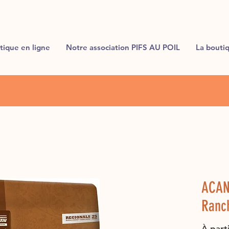
tique en ligne
Notre association PIFS AU POIL
La bouti
ACAN
Ranc
À part