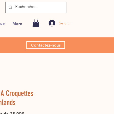
Se connecter
que
More
Contactez-nous
A Croquettes
hlands
Prix
ir de
25,90€