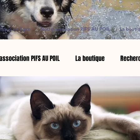
tique en ligne
Notre association PIFS AU POIL
La bouti
association PIFS AU POIL
La boutique
Recherc