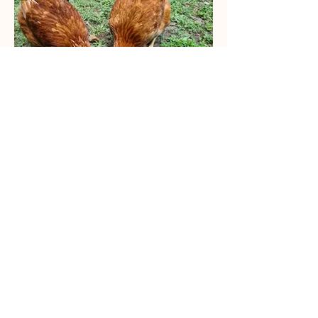
NACS & basse-cour
Politique de confidentialité
-
Contact
-
Conditions générales de vente
-
Livraison